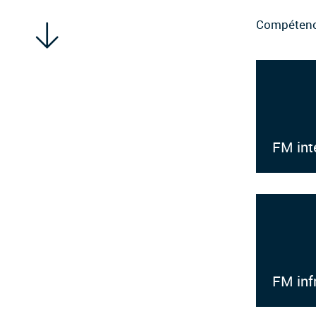
Compéten
FM int
FM inf