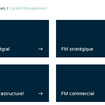
ces
Facility Management
égral
FM stratégique
rastructurel
FM commercial