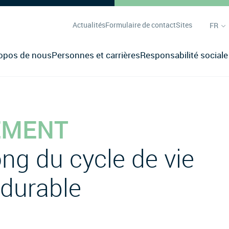
Actualités
Formulaire de contact
Sites
FR
opos de nous
Personnes et carrières
Responsabilité sociale
EMENT
ong du cycle de vie
 durable