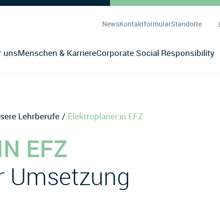
News
Kontaktformular
Standorte
r uns
Menschen & Karriere
Corporate Social Responsibility
sere Lehrberufe
Elektroplaner:in EFZ
IN EFZ
ur Umsetzung