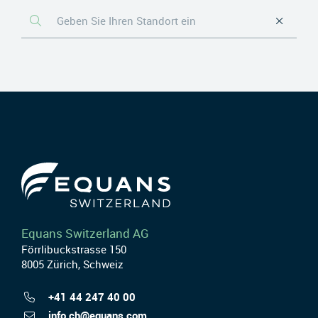
Equans Switzerland AG
Förrlibuckstrasse 150
8005 Zürich, Schweiz
+41 44 247 40 00
info.ch@equans.com