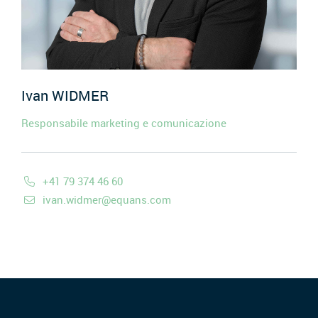
Ivan
WIDMER
Responsabile marketing e comunicazione
+41 79 374 46 60
ivan.widmer@equans.com