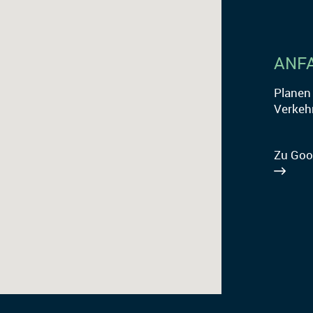
ANF
Planen 
Verkeh
Zu Goo