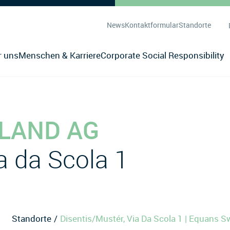
News
Kontaktformular
Standorte
r uns
Menschen & Karriere
Corporate Social Responsibility
LAND AG
a da Scola 1
Standorte
Disentis/Mustér, Via Da Scola 1 | Equans S