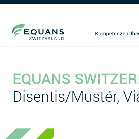
Kompetenzen
Übe
EQUANS SWITZER
Disentis/Mustér, Vi