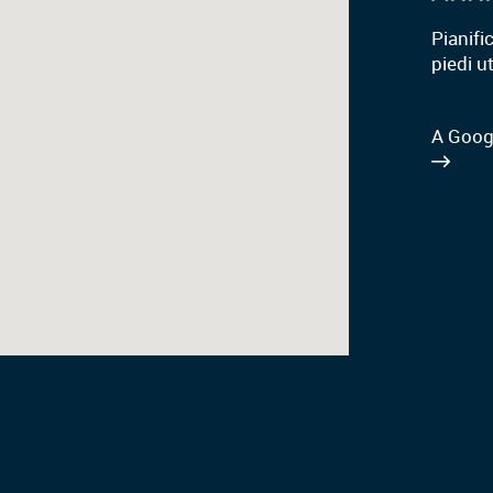
Pianifi
piedi u
A Goog