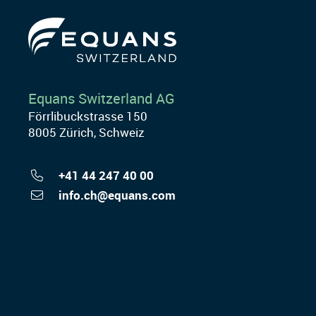
Equans Switzerland AG
Förrlibuckstrasse 150
8005 Zürich, Schweiz
+41 44 247 40 00
info.ch@equans.com