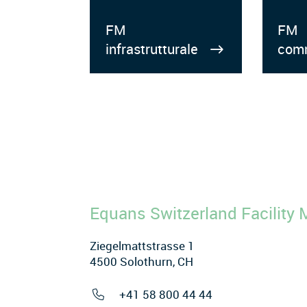
FM
FM
infrastrutturale
comm
Equans Switzerland Facilit
Ziegelmattstrasse 1
4500 Solothurn, CH
+41 58 800 44 44