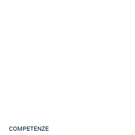
Josip
LAUC
Capo progetto manutenzione RVC e consulenza
COMPETENZE