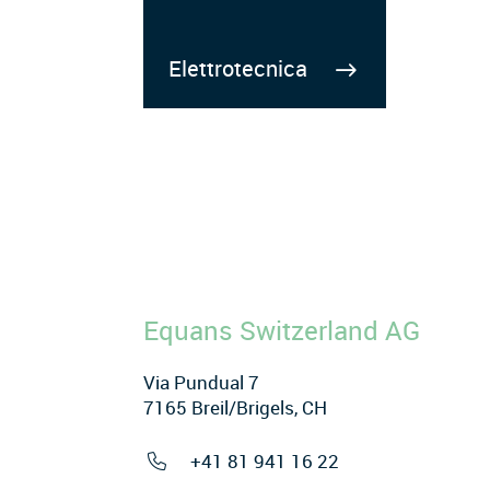
Elettrotecnica
Equans Switzerland AG
Via Pundual 7
7165 Breil/Brigels, CH
+41 81 941 16 22