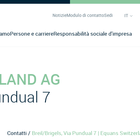
Notizie
Modulo di contatto
Sedi
IT
iamo
Persone e carriere
Responsabilità sociale d'impresa
LAND AG
undual 7
Contatti
Breil/Brigels, Via Pundual 7 | Equans Switzer