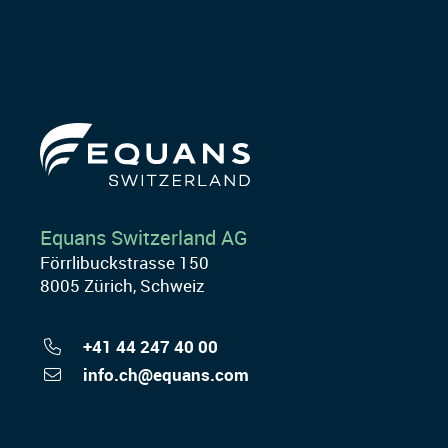
Equans Switzerland AG
Förrlibuckstrasse 150
8005 Zürich, Schweiz
+41 44 247 40 00
info.ch@equans.com