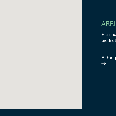
ARR
Pianifi
piedi u
A Goog