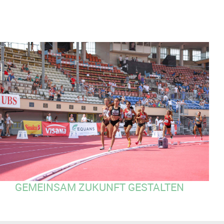
GEMEINSAM ZUKUNFT GESTALTEN
Unsere Vision
Die Dekarbonisierung unserer
2