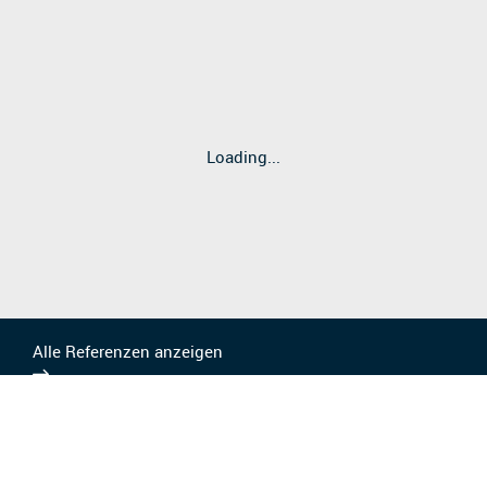
Lebensweisen ist eng mit den drei Wenden
verflochten.
2
Loading...
Alle Referenzen anzeigen